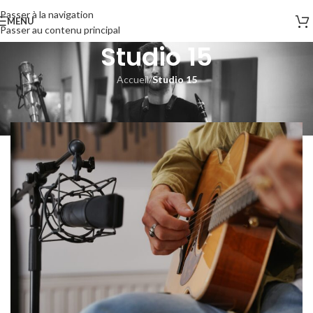
Passer à la navigation
MENU
Passer au contenu principal
Studio 15
Accueil
/
Studio 15