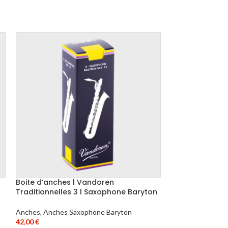
Boite d’anches l Vandoren
Boite d’anches
Traditionnelles 3 l Saxophone Baryton
Traditionnelles
Anches
,
Anches Saxophone Baryton
Anches
,
Anches 
42,00
€
24,00
€