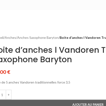
eil
/
Anches
/
Anches Saxophone Baryton
/
Boite d’anches l Vandoren Tr
oite d’anches l Vandoren Tr
axophone Baryton
,00
€
e de 5 anches Vandoren traditionnelles force 3,5
AJOUTER AU PANIER