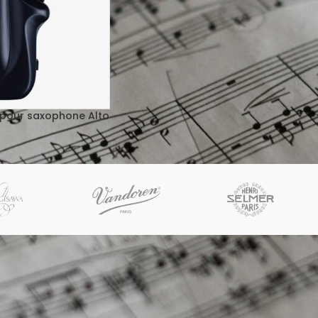
 pour saxophone Alto
BOUTIQUE
LIENS
L’Haÿ-les-Roses
Confident
Retours
Termes &