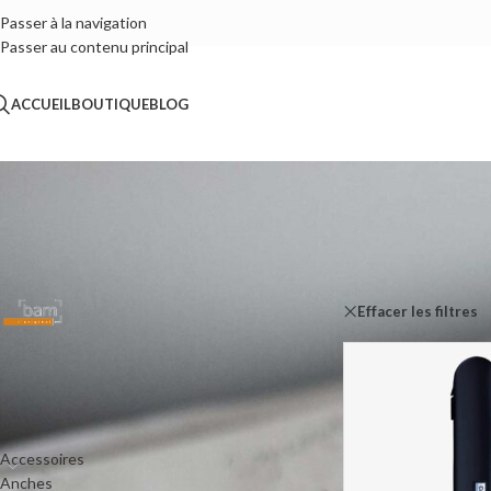
Passer à la navigation
Passer au contenu principal
ACCUEIL
BOUTIQUE
BLOG
FILTRER PAR FABRICANT
Accueil
/
Boutique
Effacer les filtres
Bam
1
CATÉGORIES DE PRODUITS
Accessoires
Anches