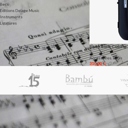
Becs
Editions Delage Music
Instruments
Ligatures
Boite Bam Cabine
Accessoires
,
Etuis
310,00
€
BLOG