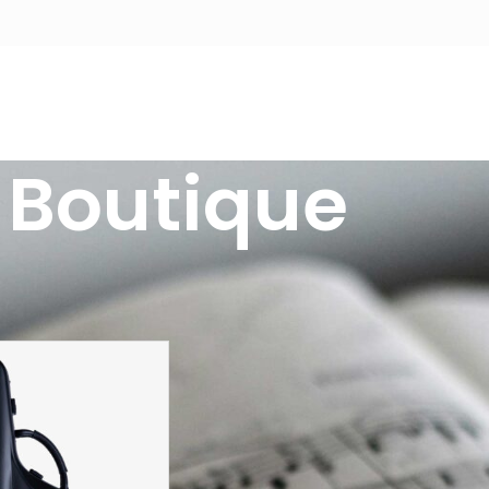
Boutique
Afficher
9
12
Bam