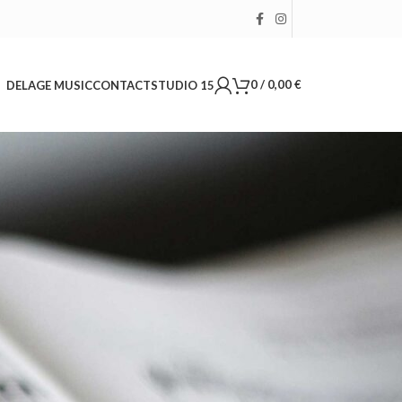
0
/
0,00
€
DELAGE MUSIC
CONTACT
STUDIO 15
18
24